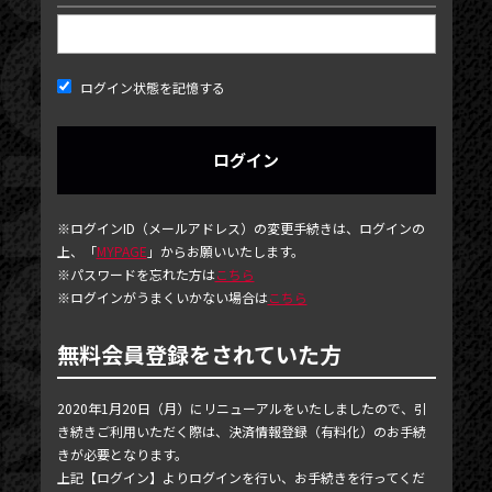
ログイン状態を記憶する
NEWS
※ログインID（メールアドレス）の変更手続きは、ログインの
上、「
MYPAGE
」からお願いいたします。
TICKET
※パスワードを忘れた方は
こちら
※ログインがうまくいかない場合は
こちら
PHOTOGALLERY
BLOG
無料会員登録をされていた方
MOVIE
2020年1月20日（月）にリニューアルをいたしましたので、引
SCHEDULE
き続きご利用いただく際は、決済情報登録（有料化）のお手続
きが必要となります。
MAIL MAGAZINE / BIRTHDAY MAIL
上記【ログイン】よりログインを行い、お手続きを行ってくだ