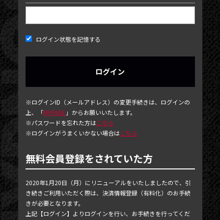
ログイン状態を記憶する
NEWS
※ログインID（メールアドレス）の変更手続きは、ログインの
上、「
MYPAGE
」からお願いいたします。
TICKET
※パスワードを忘れた方は
こちら
※ログインがうまくいかない場合は
こちら
PHOTOGALLERY
BLOG
無料会員登録をされていた方
MOVIE
2020年1月20日（月）にリニューアルをいたしましたので、引
SCHEDULE
き続きご利用いただく際は、決済情報登録（有料化）のお手続
きが必要となります。
MAIL MAGAZINE / BIRTHDAY MAIL
上記【ログイン】よりログインを行い、お手続きを行ってくだ