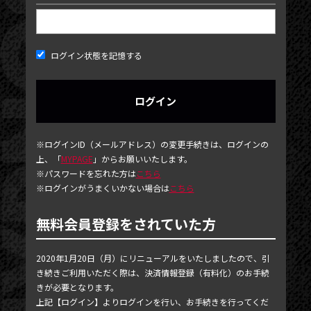
ログイン状態を記憶する
NEWS
※ログインID（メールアドレス）の変更手続きは、ログインの
上、「
MYPAGE
」からお願いいたします。
TICKET
※パスワードを忘れた方は
こちら
※ログインがうまくいかない場合は
こちら
PHOTOGALLERY
BLOG
無料会員登録をされていた方
MOVIE
2020年1月20日（月）にリニューアルをいたしましたので、引
SCHEDULE
き続きご利用いただく際は、決済情報登録（有料化）のお手続
きが必要となります。
MAIL MAGAZINE / BIRTHDAY MAIL
上記【ログイン】よりログインを行い、お手続きを行ってくだ