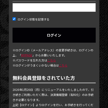
ログイン状態を記憶する
NEWS
※ログインID（メールアドレス）の変更手続きは、ログインの
上、「
MYPAGE
」からお願いいたします。
TICKET
※パスワードを忘れた方は
こちら
※ログインがうまくいかない場合は
こちら
PHOTOGALLERY
BLOG
無料会員登録をされていた方
MOVIE
2020年1月20日（月）にリニューアルをいたしましたので、引
SCHEDULE
き続きご利用いただく際は、決済情報登録（有料化）のお手続
きが必要となります。
MAIL MAGAZINE / BIRTHDAY MAIL
上記【ログイン】よりログインを行い、お手続きを行ってくだ