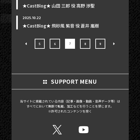
★CastBlog★ 山田 三郎 役 高野 渉聖
2025.10.22
★CastBlog★ 飛砂風 紫音 役 蒼井 嵐樹
7
5
6
8
9
SUPPORT MENU
当サイトに掲載されている内容（記事・画像・動画・音声データ等）は
すべてにおいて無断で転載、加工などを行うことを禁じます。
※許可されたコンテンツを除く