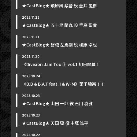
★CastBlog★ 飛砂風 紫音 役 蒼井 嵐樹
2025.11.22
★CastBlog★ 五十里 蘭丸 役 手島 聖貴
NEWS
2025.11.21
★CastBlog★ 碧棺 左馬刻 役 植原 卓也
TICKET
2025.11.20
PHOTOGALLERY
《Division Jam Tour》vol.1 初日開幕！
BLOG
2025.10.24
MOVIE
《B.B & B.A.T feat. I & W-M》第千穐楽！！
SCHEDULE
2025.10.23
★CastBlog★ 山田 一郎 役 石川 凌雅
MAIL MAGAZINE / BIRTHDAY MAIL
2025.10.23
MY PAGE
★CastBlog★ 天国 獄 役 中塚 皓平
MEMBER'S CARD
2025.10.22