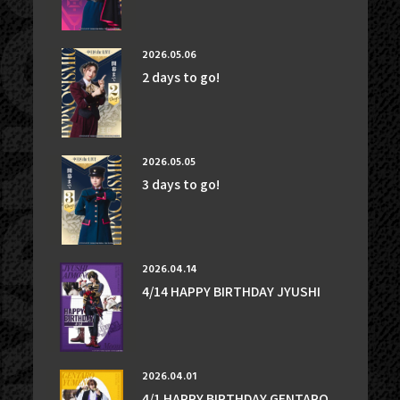
2026.05.06
2 days to go!
2026.05.05
3 days to go!
2026.04.14
4/14 HAPPY BIRTHDAY JYUSHI
NEWS
2026.04.01
TICKET
4/1 HAPPY BIRTHDAY GENTARO