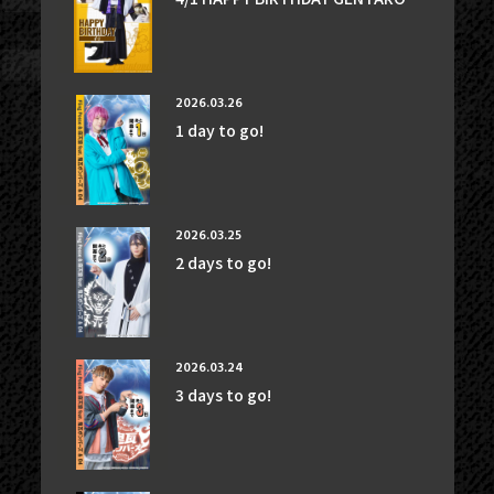
PHOTOGALLERY
BLOG
2026.03.26
MOVIE
1 day to go!
SCHEDULE
MAIL MAGAZINE / BIRTHDAY MAIL
2026.03.25
MY PAGE
2 days to go!
MEMBER'S CARD
2026.03.24
3 days to go!