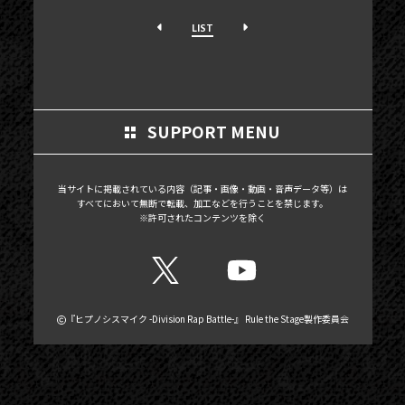
PHOTOGALLERY
LIST
BLOG
MOVIE
SCHEDULE
SUPPORT MENU
MAIL MAGAZINE / BIRTHDAY MAIL
MY PAGE
当サイトに掲載されている内容（記事・画像・動画・音声データ等）は
すべてにおいて無断で転載、加工などを行うことを禁じます。
MEMBER'S CARD
※許可されたコンテンツを除く
『ヒプノシスマイク -Division Rap Battle-』 Rule the Stage製作委員会