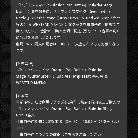
『ヒプノシスマイク -Division Rap Battle-』Rule the Stage
Mobile会員を対象に、『ヒプノシスマイク -Division Rap
Battle-』Rule the Stage《Buster Bros!!! ＆ Bad Ass Temple feat.
糸の会 ＆ WESTEND-MAFIA》公演グッズを事前予約・劇場でご
購入の方へ、1会計のご購入金額が税込1万円ごと（合算不可）
に特典をお渡しいたします。
劇場でのご購入の場合は、当日にご入会された方も対象となり
ます。
[対象公演]
『ヒプノシスマイク -Division Rap Battle-』Rule the
Stage《Buster Bros!!! ＆ Bad Ass Temple feat. 糸の会 ＆
WESTEND-MAFIA》
[対象者]
事前予約または劇場でグッズを1会計で税込1万円以上ご購入の
『ヒプノシスマイク -Division Rap Battle-』Rule the Stage
Mobile会員
※事前予約期間：2025年10月3日（金）18:00～10月8日（水）
23:00
事前予約についての詳細は
こちら
をご覧ください。