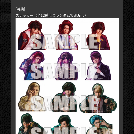
[特典]
ステッカー（全12種よりランダムでお渡し）
NEWS
TICKET
PHOTOGALLERY
BLOG
MOVIE
SCHEDULE
MAIL MAGAZINE / BIRTHDAY MAIL
MY PAGE