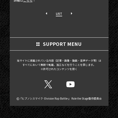
詳細は
こちら
！
PHOTOGALLERY
BLOG
LIST
MOVIE
SCHEDULE
MAIL MAGAZINE / BIRTHDAY MAIL
SUPPORT MENU
MY PAGE
当サイトに掲載されている内容（記事・画像・動画・音声データ等）は
MEMBER'S CARD
すべてにおいて無断で転載、加工などを行うことを禁じます。
※許可されたコンテンツを除く
『ヒプノシスマイク -Division Rap Battle-』 Rule the Stage製作委員会