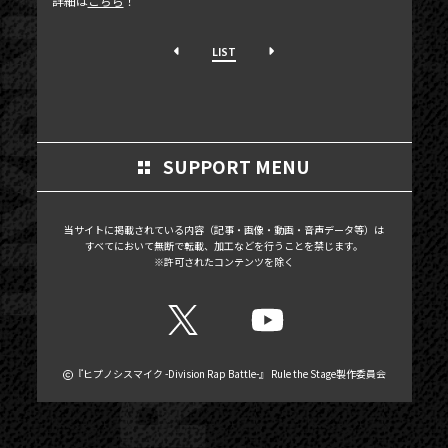
詳細は
こちら
！
MOVIE
LIST
SCHEDULE
MAIL MAGAZINE / BIRTHDAY MAIL
MY PAGE
SUPPORT MENU
MEMBER'S CARD
当サイトに掲載されている内容（記事・画像・動画・音声データ等）は
すべてにおいて無断で転載、加工などを行うことを禁じます。
※許可されたコンテンツを除く
『ヒプノシスマイク -Division Rap Battle-』 Rule the Stage製作委員会