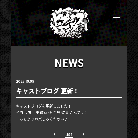
NEWS
2025.10.09
キャストブログ 更新！
NEWS
キャストブログを更新しました！
TICKET
担当は 五十里 蘭丸 役 手島 聖貴 さんです！
こちら
よりお楽しみください♪
PHOTOGALLERY
BLOG
LIST