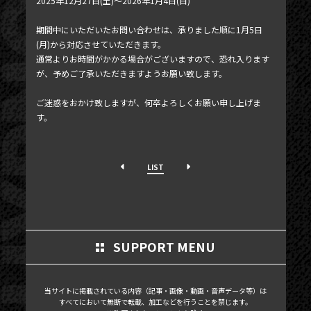
2025年12月27日(土)～2026年1月4日(日)
PHOTOGALLERY
期間中にいただいたお問い合わせは、承りました順に1月5日
BLOG
(月)から対応させていただきます。
通常よりお時間がかかる場合がございますので、恐れ入ります
MOVIE
が、予めご了承いただきますようお願い致します。
SCHEDULE
ご迷惑をおかけ致しますが、何卒よろしくお願い申し上げま
MAIL MAGAZINE / BIRTHDAY MAIL
す。
MY PAGE
LIST
MEMBER'S CARD
SUPPORT MENU
当サイトに掲載されている内容（記事・画像・動画・音声データ等）は
すべてにおいて無断で転載、加工などを行うことを禁じます。