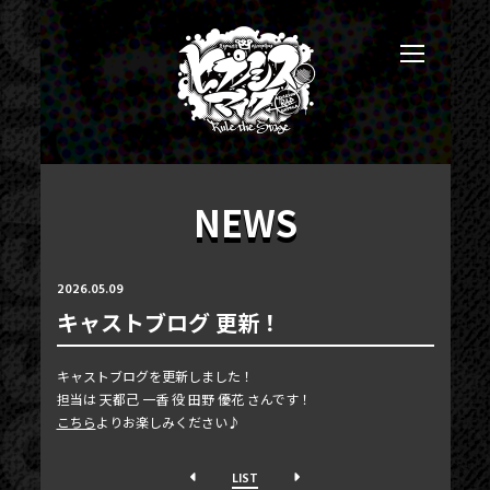
NEWS
2026.05.09
キャストブログ 更新！
NEWS
キャストブログを更新しました！
TICKET
担当は 天都己 一香 役 田野 優花 さんです！
こちら
よりお楽しみください♪
PHOTOGALLERY
BLOG
LIST