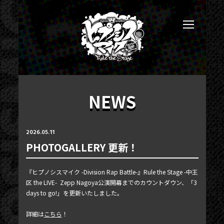
NEWS
2026.05.11
PHOTOGALLERY 更新！
NEWS
『ヒプノシスマイク -Division Rap Battle-』Rule the Stage -中王
TICKET
区 the LIVE- Zepp Nagoya公演開幕までのカウントダウン、「3
days to go!」を更新いたしました。
PHOTOGALLERY
詳細は
こちら
！
BLOG