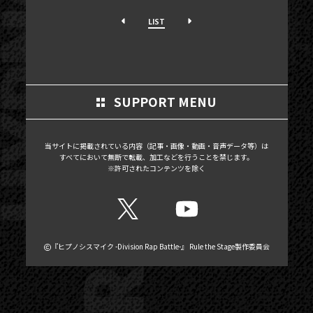
MOVIE
LIST
SCHEDULE
MAIL MAGAZINE / BIRTHDAY MAIL
MY PAGE
SUPPORT MENU
MEMBER'S CARD
当サイトに掲載されている内容（記事・画像・動画・音声データ等）は
すべてにおいて無断で転載、加工などを行うことを禁じます。
※許可されたコンテンツを除く
『ヒプノシスマイク -Division Rap Battle-』 Rule the Stage製作委員会