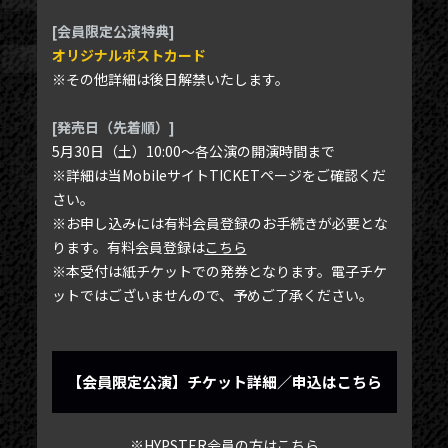
NEWS
[会員限定公演特典]
オリジナルポストカード
TICKET
※その他詳細は後日解禁いたします。
PHOTOGALLERY
[発売日（先着順）]
BLOG
5月30日（土）10:00〜各公演の開演時間まで
MOVIE
※詳細は当MobileサイトTICKETページをご確認くだ
さい。
SCHEDULE
※お申し込みには有料会員登録のお手続きが必要とな
ります。有料会員登録は
こちら
MAIL MAGAZINE / BIRTHDAY MAIL
※本受付は紙チケットでの発券となります。電子チケ
MY PAGE
ットではございませんので、予めご了承ください。
MEMBER'S CARD
【会員限定公演】チケット詳細／申込はこちら
※HYPSTER会員の方はこちら