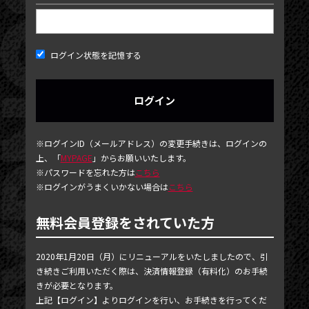
ログイン状態を記憶する
NEWS
※ログインID（メールアドレス）の変更手続きは、ログインの
上、「
MYPAGE
」からお願いいたします。
TICKET
※パスワードを忘れた方は
こちら
※ログインがうまくいかない場合は
こちら
PHOTOGALLERY
BLOG
無料会員登録をされていた方
MOVIE
2020年1月20日（月）にリニューアルをいたしましたので、引
SCHEDULE
き続きご利用いただく際は、決済情報登録（有料化）のお手続
きが必要となります。
MAIL MAGAZINE / BIRTHDAY MAIL
上記【ログイン】よりログインを行い、お手続きを行ってくだ